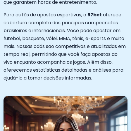
que garantem horas de entretenimento.
Para os fãs de apostas esportivas, a
57bet
oferece
cobertura completa dos principais campeonatos
brasileiros e internacionais. Você pode apostar em
futebol, basquete, vôlei, MMA, tênis, e-sports e muito
mais. Nossas odds são competitivas e atualizadas em
tempo real, permitindo que você faça apostas ao
vivo enquanto acompanha os jogos. Além disso,
oferecemos estatísticas detalhadas e análises para
ajudá-lo a tomar decisões informadas.