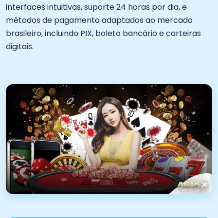
interfaces intuitivas, suporte 24 horas por dia, e
métodos de pagamento adaptados ao mercado
brasileiro, incluindo PIX, boleto bancário e carteiras
digitais.