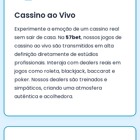
Cassino ao Vivo
Experimente a emoção de um cassino real
sem sair de casa. Na
57bet
, nossos jogos de
cassino ao vivo são transmitidos em alta
definição diretamente de estúdios
profissionais. Interaja com dealers reais em
jogos como roleta, blackjack, baccarat e
poker. Nossos dealers são treinados e
simpáticos, criando uma atmosfera
autêntica e acolhedora.