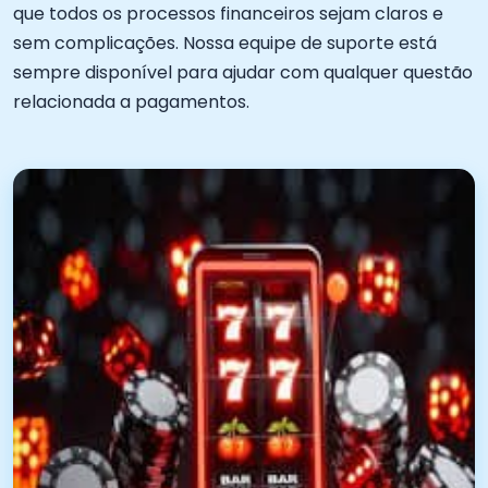
que todos os processos financeiros sejam claros e
sem complicações. Nossa equipe de suporte está
sempre disponível para ajudar com qualquer questão
relacionada a pagamentos.