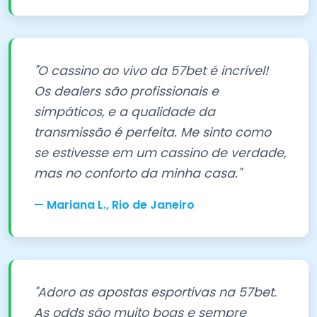
"O cassino ao vivo da 57bet é incrível!
Os dealers são profissionais e
simpáticos, e a qualidade da
transmissão é perfeita. Me sinto como
se estivesse em um cassino de verdade,
mas no conforto da minha casa."
— Mariana L., Rio de Janeiro
"Adoro as apostas esportivas na 57bet.
As odds são muito boas e sempre