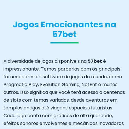
Jogos Emocionantes na
57bet
A diversidade de jogos disponíveis na
57bet
é
impressionante. Temos parcerias com os principais
fornecedores de software de jogos do mundo, como
Pragmatic Play, Evolution Gaming, NetEnt e muitos
outros. Isso significa que você terá acesso a centenas
de slots com temas variados, desde aventuras em
templos antigos até viagens espaciais futuristas.
Cada jogo conta com gráficos de alta qualidade,
efeitos sonoros envolventes e mecânicas inovadoras