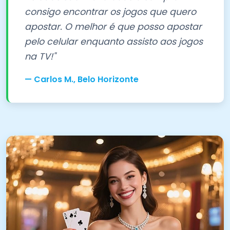
consigo encontrar os jogos que quero
apostar. O melhor é que posso apostar
pelo celular enquanto assisto aos jogos
na TV!"
— Carlos M., Belo Horizonte