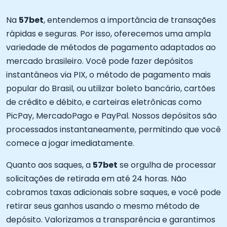
Na
57bet
, entendemos a importância de transações
rápidas e seguras. Por isso, oferecemos uma ampla
variedade de métodos de pagamento adaptados ao
mercado brasileiro. Você pode fazer depósitos
instantâneos via PIX, o método de pagamento mais
popular do Brasil, ou utilizar boleto bancário, cartões
de crédito e débito, e carteiras eletrônicas como
PicPay, MercadoPago e PayPal. Nossos depósitos são
processados instantaneamente, permitindo que você
comece a jogar imediatamente.
Quanto aos saques, a
57bet
se orgulha de processar
solicitações de retirada em até 24 horas. Não
cobramos taxas adicionais sobre saques, e você pode
retirar seus ganhos usando o mesmo método de
depósito. Valorizamos a transparência e garantimos