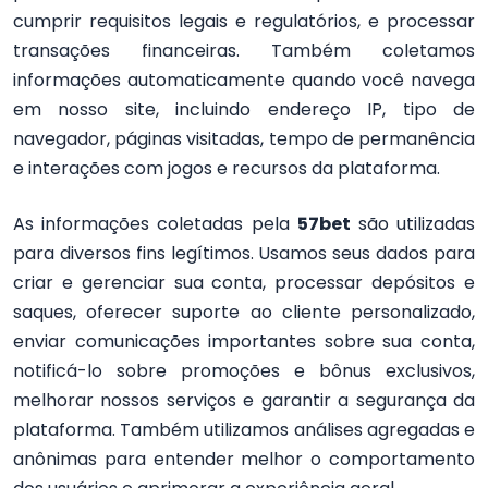
cumprir requisitos legais e regulatórios, e processar
transações financeiras. Também coletamos
informações automaticamente quando você navega
em nosso site, incluindo endereço IP, tipo de
navegador, páginas visitadas, tempo de permanência
e interações com jogos e recursos da plataforma.
As informações coletadas pela
57bet
são utilizadas
para diversos fins legítimos. Usamos seus dados para
criar e gerenciar sua conta, processar depósitos e
saques, oferecer suporte ao cliente personalizado,
enviar comunicações importantes sobre sua conta,
notificá-lo sobre promoções e bônus exclusivos,
melhorar nossos serviços e garantir a segurança da
plataforma. Também utilizamos análises agregadas e
anônimas para entender melhor o comportamento