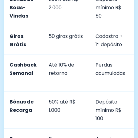
Boas-
2.000
mínimo R$
Vindas
50
Giros
50 giros grátis
Cadastro +
Grátis
1º depósito
Cashback
Até 10% de
Perdas
Semanal
retorno
acumuladas
Bônus de
50% até R$
Depósito
Recarga
1.000
mínimo R$
100