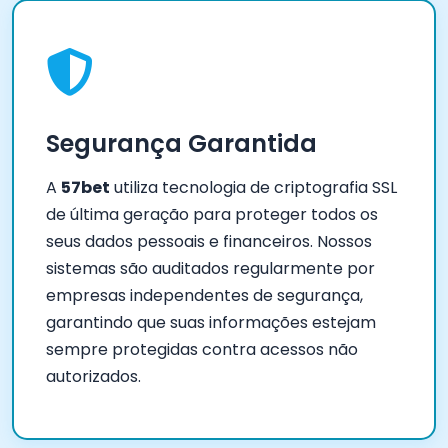
Segurança Garantida
A
57bet
utiliza tecnologia de criptografia SSL
de última geração para proteger todos os
seus dados pessoais e financeiros. Nossos
sistemas são auditados regularmente por
empresas independentes de segurança,
garantindo que suas informações estejam
sempre protegidas contra acessos não
autorizados.