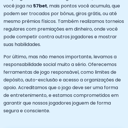
você joga na
57bet
, mais pontos você acumula, que
podem ser trocados por bônus, giros grátis, ou até
mesmo prêmios físicos. Também realizamos torneios
regulares com premiações em dinheiro, onde você
pode competir contra outros jogadores e mostrar
suas habilidades.
Por último, mas não menos importante, levamos a
responsabilidade social muito a sério. Oferecemos
ferramentas de jogo responsável, como limites de
depósito, auto-exclusão e acesso a organizações de
apoio. Acreditamos que o jogo deve ser uma forma
de entretenimento, e estamos comprometidos em
garantir que nossos jogadores joguem de forma
segura e consciente.