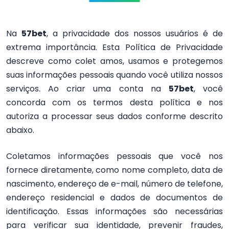
Na
57bet
, a privacidade dos nossos usuários é de
extrema importância. Esta Política de Privacidade
descreve como colet amos, usamos e protegemos
suas informações pessoais quando você utiliza nossos
serviços. Ao criar uma conta na
57bet
, você
concorda com os termos desta política e nos
autoriza a processar seus dados conforme descrito
abaixo.
Coletamos informações pessoais que você nos
fornece diretamente, como nome completo, data de
nascimento, endereço de e-mail, número de telefone,
endereço residencial e dados de documentos de
identificação. Essas informações são necessárias
para verificar sua identidade, prevenir fraudes,