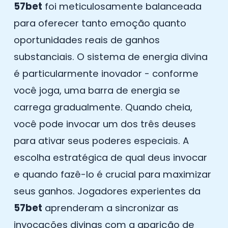
57bet
foi meticulosamente balanceada
para oferecer tanto emoção quanto
oportunidades reais de ganhos
substanciais. O sistema de energia divina
é particularmente inovador - conforme
você joga, uma barra de energia se
carrega gradualmente. Quando cheia,
você pode invocar um dos três deuses
para ativar seus poderes especiais. A
escolha estratégica de qual deus invocar
e quando fazê-lo é crucial para maximizar
seus ganhos. Jogadores experientes da
57bet
aprenderam a sincronizar as
invocações divinas com a aparição de