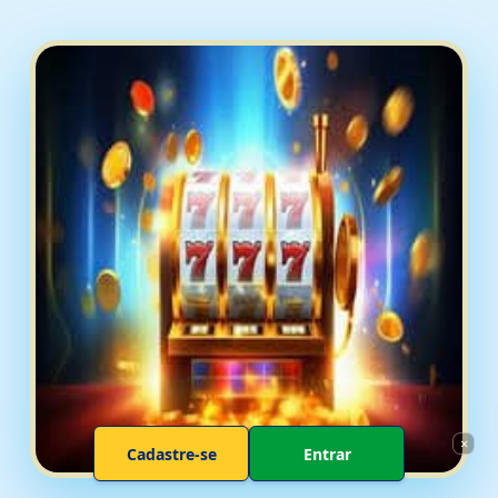
×
Cadastre-se
Entrar