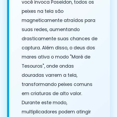
você invoca Poseidon, todos os
peixes na tela são
magneticamente atraídos para
suas redes, aumentando
drasticamente suas chances de
captura. Além disso, o deus dos
mares ativa o modo "Maré de
Tesouros", onde ondas
douradas varrem a tela,
transformando peixes comuns
em criaturas de alto valor.
Durante este modo,
multiplicadores podem atingir