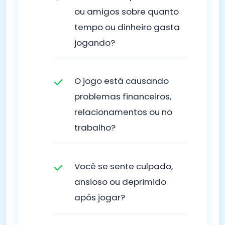
ou amigos sobre quanto
tempo ou dinheiro gasta
jogando?
O jogo está causando
problemas financeiros,
relacionamentos ou no
trabalho?
Você se sente culpado,
ansioso ou deprimido
após jogar?