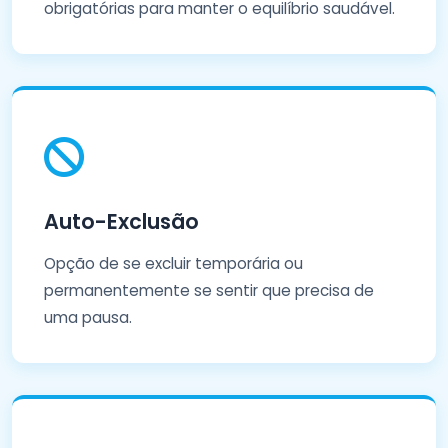
obrigatórias para manter o equilíbrio saudável.
Auto-Exclusão
Opção de se excluir temporária ou
permanentemente se sentir que precisa de
uma pausa.