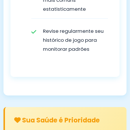
estatisticamente
Revise regularmente seu
histórico de jogo para
monitorar padrões
Sua Saúde é Prioridade