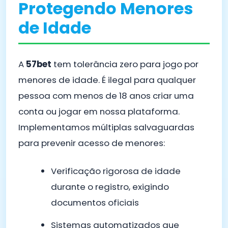
Protegendo Menores
de Idade
A
57bet
tem tolerância zero para jogo por
menores de idade. É ilegal para qualquer
pessoa com menos de 18 anos criar uma
conta ou jogar em nossa plataforma.
Implementamos múltiplas salvaguardas
para prevenir acesso de menores:
Verificação rigorosa de idade
durante o registro, exigindo
documentos oficiais
Sistemas automatizados que