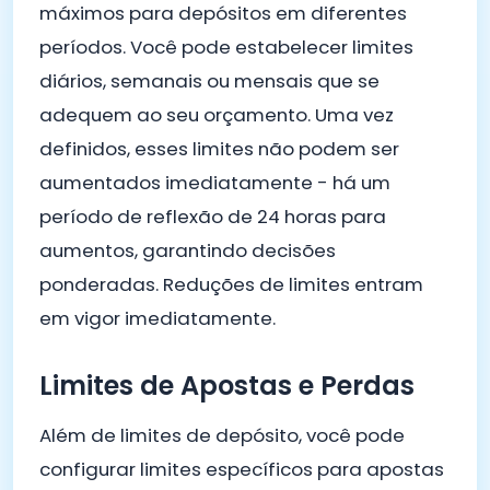
máximos para depósitos em diferentes
períodos. Você pode estabelecer limites
diários, semanais ou mensais que se
adequem ao seu orçamento. Uma vez
definidos, esses limites não podem ser
aumentados imediatamente - há um
período de reflexão de 24 horas para
aumentos, garantindo decisões
ponderadas. Reduções de limites entram
em vigor imediatamente.
Limites de Apostas e Perdas
Além de limites de depósito, você pode
configurar limites específicos para apostas