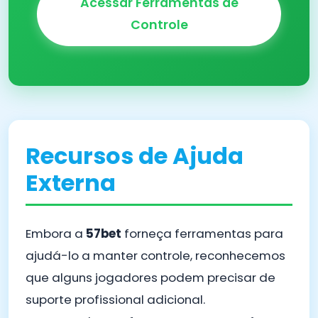
Acessar Ferramentas de
Controle
Recursos de Ajuda
Externa
Embora a
57bet
forneça ferramentas para
ajudá-lo a manter controle, reconhecemos
que alguns jogadores podem precisar de
suporte profissional adicional.